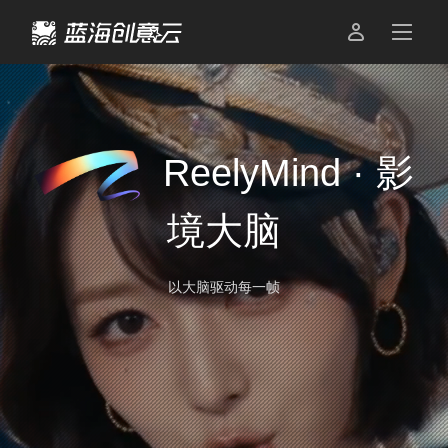

ReelyMind · 影
境大脑
以大脑驱动每一帧